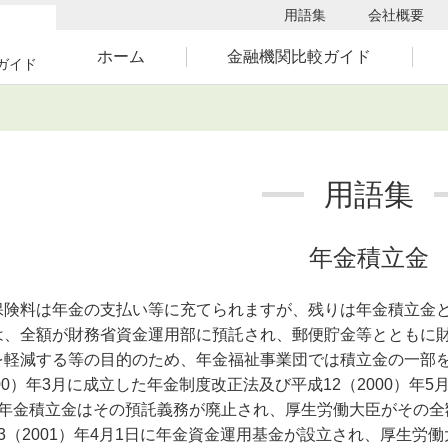
用語集
会社概要
ホーム
金融機関比較ガイド
ガイド
用語集
年金積立金
険料は年金の支払い等に充てられますが、残りは年金積立金と
は、全額が財務省資金運用部に預託され、郵便貯金等とともに
を軽減する等の目的のため、年金福祉事業団では積立金の一部
000）年3月に成立した年金制度改正法及び平成12（2000）年
、年金積立金はその預託義務が廃止され、厚生労働大臣がその全
3（2001）年4月1日に年金資金運用基金が設立され、厚生