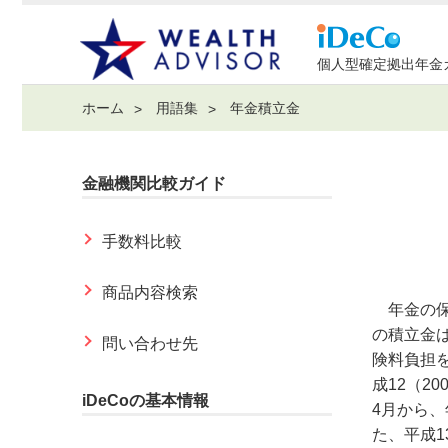
個人型確定拠出年金
ホーム
用語集
年金積立金
金融機関比較ガイド
手数料比較
商品内容検索
年金の保
の積立金
問い合わせ先
険料負担
成12（2
iDeCoの基本情報
4月から
た、平成1