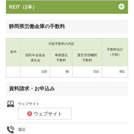
REIT（2本）
静岡県労働金庫の手数料
月額手数料の内訳
手数料合計
条件
（月額）
国民年金基金
事務委託
運営管理機関
連合会
手数料
手数料
105
66
310
481
資料請求・お申込み
ウェブサイト
ウェブサイト
電話