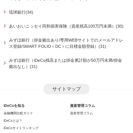
琉球銀行(34)
あいおいニッセイ同和損害保険（資産残高100万円未満）(30)
みずほ銀行（掛金拠出あり/専用WEBサイトでのメールアドレ
ス登録/SMART FOLIO＜DC＞に目標金額登録）(31)
みずほ銀行（iDeCo残高または掛金累計額が50万円未満/掛金
拠出なし）(31)
サイトマップ
iDeCoを知る
資産管理コラム
金融機関比較ガイド
資産管理コラム
iDeCoとは？
iDeCoサイトランキング